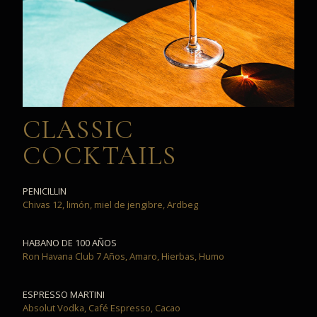
CLASSIC
COCKTAILS
PENICILLIN
Chivas 12, limón, miel de jengibre, Ardbeg
HABANO DE 100 AÑOS
Ron Havana Club 7 Años, Amaro, Hierbas, Humo
ESPRESSO MARTINI
Absolut Vodka, Café Espresso, Cacao