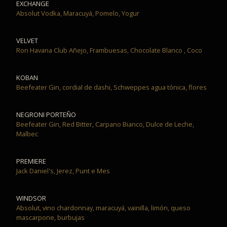
EXCHANGE
Absolut Vodka, Maracuyá, Pomelo, Yogur
VELVET
Ron Havana Club Añejo, Frambuesas, Chocolate Blanco , Coco
KOBAN
Beefeater Gin, cordial de dashi, Schweppes agua tónica, flores
NEGRONI PORTEÑO
Beefeater Gin, Red Bitter, Carpano Bianco, Dulce de Leche,
Malbec
PREMIERE
Jack Daniel's, Jerez, Punt e Mes
WINDSOR
Absolut, vino chardonnay, maracuyá, vainilla, limón, queso
mascarpone, burbujas