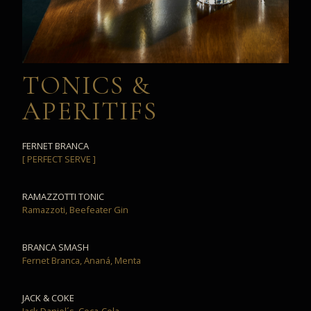
TONICS &
APERITIFS
FERNET BRANCA
[ PERFECT SERVE ]
RAMAZZOTTI TONIC
Ramazzoti, Beefeater Gin
BRANCA SMASH
Fernet Branca, Ananá, Menta
JACK & COKE
Jack Daniel´s, Coca-Cola